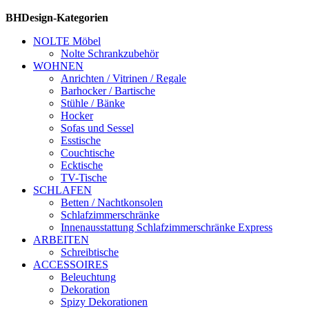
BHDesign-Kategorien
NOLTE Möbel
Nolte Schrankzubehör
WOHNEN
Anrichten / Vitrinen / Regale
Barhocker / Bartische
Stühle / Bänke
Hocker
Sofas und Sessel
Esstische
Couchtische
Ecktische
TV-Tische
SCHLAFEN
Betten / Nachtkonsolen
Schlafzimmerschränke
Innenausstattung Schlafzimmerschränke Express
ARBEITEN
Schreibtische
ACCESSOIRES
Beleuchtung
Dekoration
Spizy Dekorationen