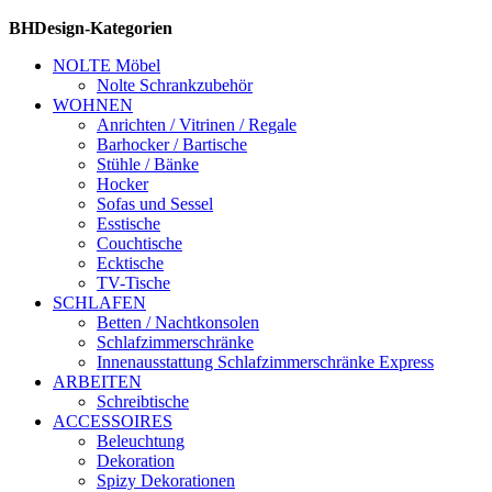
BHDesign-Kategorien
NOLTE Möbel
Nolte Schrankzubehör
WOHNEN
Anrichten / Vitrinen / Regale
Barhocker / Bartische
Stühle / Bänke
Hocker
Sofas und Sessel
Esstische
Couchtische
Ecktische
TV-Tische
SCHLAFEN
Betten / Nachtkonsolen
Schlafzimmerschränke
Innenausstattung Schlafzimmerschränke Express
ARBEITEN
Schreibtische
ACCESSOIRES
Beleuchtung
Dekoration
Spizy Dekorationen