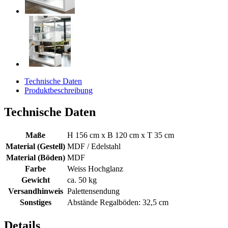
Technische Daten
Produktbeschreibung
Technische Daten
Maße
H 156 cm x B 120 cm x T 35 cm
Material (Gestell)
MDF / Edelstahl
Material (Böden)
MDF
Farbe
Weiss Hochglanz
Gewicht
ca. 50 kg
Versandhinweis
Palettensendung
Sonstiges
Abstände Regalböden: 32,5 cm
Details