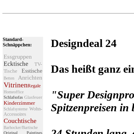
Standard-
Designdeal 24
Schnäppchen:
Essgruppen
Ecktische
TV-
Das heißt ganz ei
Esstische
Tische
Anrichten
Betten
Vitrinen
Regale
"Super Designpro
Homeoffice
Glasfeuer
Schlafsofas
Kinderzimmer
Spitzenpreisen in
Wohn-
Schlafsysteme
Accessoires
Couchtische
Barhocker/Bartische
24 Stunden lang, 
Original Paintings